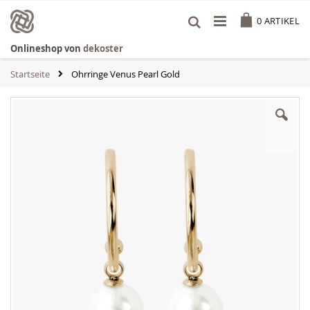
Zum
Cart
Inhalt
0
ARTIKEL
springen
Onlineshop von
dekoster
Startseite
Ohrringe Venus Pearl Gold
Zum
Ende
der
Bildgalerie
springen