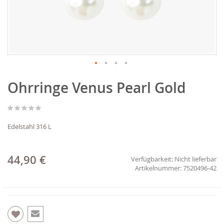
Zum
Ohrringe Venus Pearl Gold
Anfang
der
Bildgalerie
springen
Edelstahl 316 L
44,90 €
Verfügbarkeit:
Nicht lieferbar
7520496-42