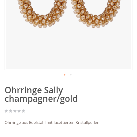
Zum
Ohrringe Sally
Anfang
der
champagner/gold
Bildgalerie
springen
Ohrringe aus Edelstahl mit facettierten Kristallperlen