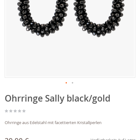
Zum
Ohrringe Sally black/gold
Anfang
der
Bildgalerie
springen
Ohrringe aus Edelstahl mit facettierten Kristallperlen
Verfügbarkeit:
Auf Lager