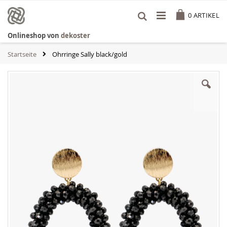
Zum
Cart
Inhalt
0
ARTIKEL
springen
Onlineshop von
dekoster
Startseite
Ohrringe Sally black/gold
Zum
Ende
der
Bildgalerie
springen