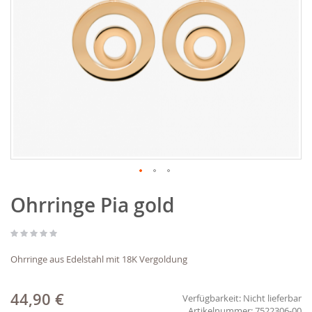
Zum
Ohrringe Pia gold
Anfang
der
Bildgalerie
springen
Ohrringe aus Edelstahl mit 18K Vergoldung
44,90 €
Verfügbarkeit:
Nicht lieferbar
7522306-00