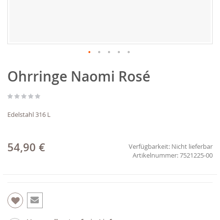
Zum
Ohrringe Naomi Rosé
Anfang
der
Bildgalerie
springen
Edelstahl 316 L
54,90 €
Verfügbarkeit:
Nicht lieferbar
7521225-00