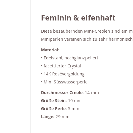
springen
Feminin & elfenhaft
Diese bezaubernden Mini-Creolen sind ein mod
Miniperlen vereinen sich zu sehr harmonisch 
Material:
• Edelstahl, hochglanzpoliert
• facettierter Crystal
• 14K Rosévergoldung
• Mini Süsswasserperle
Durchmesser Creole:
14 mm
Größe Stein:
10 mm
Größe Perle:
5 mm
Länge:
29 mm