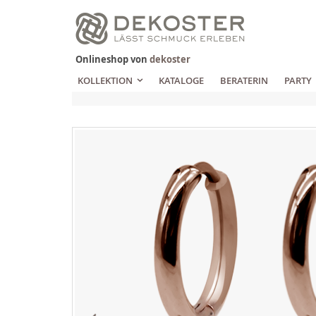
Zum
Inhalt
springen
Onlineshop von
dekoster
KOLLEKTION
KATALOGE
BERATERIN
PARTY
Zum
Ende
der
Bildgalerie
springen