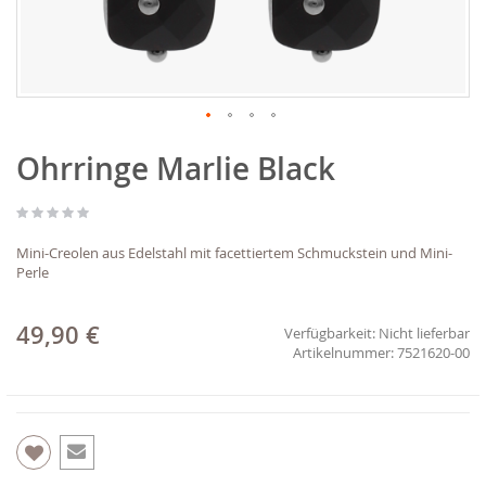
Zum
Ohrringe Marlie Black
Anfang
der
Bildgalerie
springen
Mini-Creolen aus Edelstahl mit facettiertem Schmuckstein und Mini-
Perle
49,90 €
Verfügbarkeit:
Nicht lieferbar
7521620-00