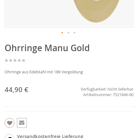
Zum
Ohrringe Manu Gold
Anfang
der
Bildgalerie
springen
Ohrringe aus Edelstahl mit 18K Vergoldung
44,90 €
Verfügbarkeit:
Nicht lieferbar
7521846-00
Versandkostenfreie Lieferung