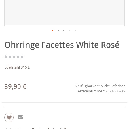
Zum
Ohrringe Facettes White Rosé
Anfang
der
Bildgalerie
springen
Edelstahl 316 L
39,90 €
Verfügbarkeit:
Nicht lieferbar
7521660-05