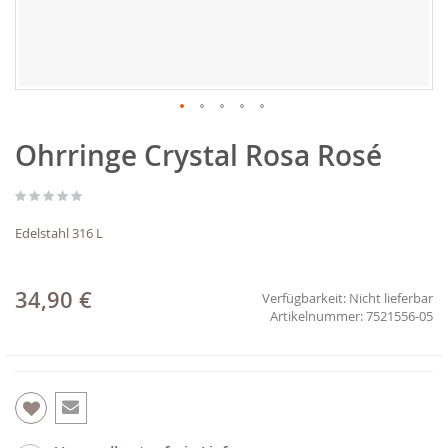
Zum
Ohrringe Crystal Rosa Rosé
Anfang
der
Bildgalerie
springen
Edelstahl 316 L
34,90 €
Verfügbarkeit:
Nicht lieferbar
7521556-05