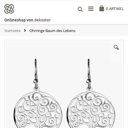
Zum
Cart
Inhalt
0
ARTIKEL
springen
Onlineshop von
dekoster
Startseite
Ohrringe Baum des Lebens
Zum
Ende
der
Bildgalerie
springen