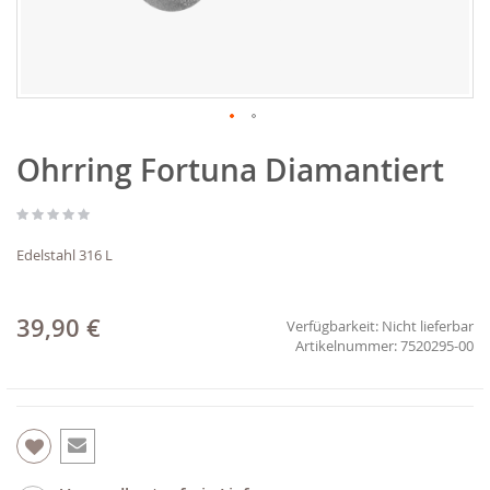
Zum
Ohrring Fortuna Diamantiert
Anfang
der
Bildgalerie
springen
Edelstahl 316 L
39,90 €
Verfügbarkeit:
Nicht lieferbar
7520295-00