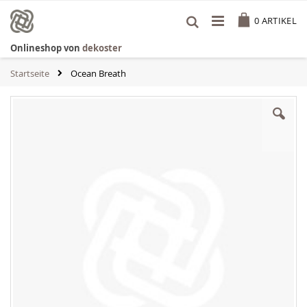
Zum
Cart
Inhalt
0
ARTIKEL
springen
Onlineshop von
dekoster
Startseite
Ocean Breath
Zum
Ende
der
Bildgalerie
springen