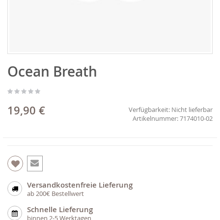
Zum
Ocean Breath
Anfang
der
Bildgalerie
springen
19,90 €
Verfügbarkeit:
Nicht lieferbar
7174010-02
Versandkostenfreie Lieferung
ab 200€ Bestellwert
Schnelle Lieferung
binnen 2-5 Werktagen