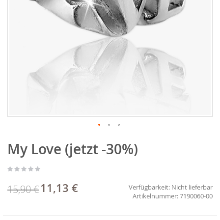
Zum
My Love (jetzt -30%)
Anfang
der
Bildgalerie
springen
11,13 €
Sonderpreis
15,90 €
Verfügbarkeit:
Nicht lieferbar
7190060-00