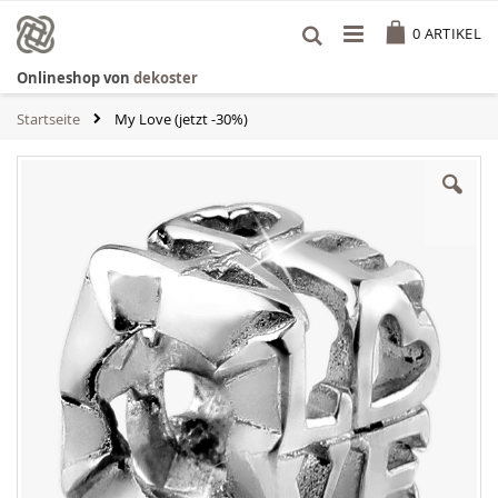
Zum
Cart
Inhalt
0
ARTIKEL
springen
Onlineshop von
dekoster
Startseite
My Love (jetzt -30%)
Zum
Ende
der
Bildgalerie
springen