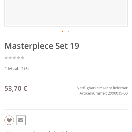
Zum
Masterpiece Set 19
Anfang
der
Bildgalerie
springen
Edelstahl 316 L
53,70 €
Verfügbarkeit:
Nicht lieferbar
2990019-00