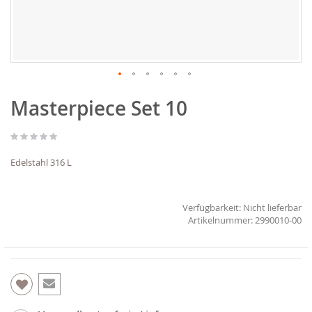
Zum
Masterpiece Set 10
Anfang
der
Bildgalerie
springen
Edelstahl 316 L
Verfügbarkeit:
Nicht lieferbar
2990010-00