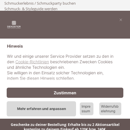
Schmuckerlebnis / Schmuckparty buchen
Schmuck- & Styleguide werden
Kooperation
×
Hinweis
Wir und einige unserer Service Provider setzen zu den in
den
Cookie-Richtlinien
beschriebenen Zwecken Cookies
und ähnliche Technologien ein.
Sie willigen in den Einsatz solcher Technologien ein,
indem Sie diesen Hinweis schließen.
Zustimmen
Impre
Widerrufsb
Mehr erfahren und anpassen
ssum
elehrung
© 2018-2025 dekoster GmbH
Geschenke zu deiner Bestellung: Erhalte bis zu 2 Aktionsartikel
kostenlos zu deinem Einkauf ab 120€ bzw. 240€.