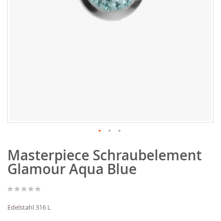
Zum
Masterpiece Schraubelement
Anfang
der
Glamour Aqua Blue
Bildgalerie
springen
Edelstahl 316 L