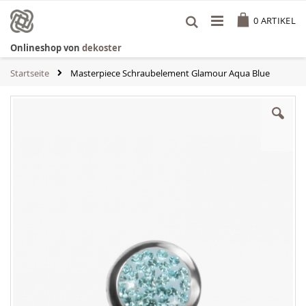
Zum
Cart
Inhalt
0
ARTIKEL
springen
Onlineshop von
dekoster
Startseite
Masterpiece Schraubelement Glamour Aqua Blue
Zum
Ende
der
Bildgalerie
springen