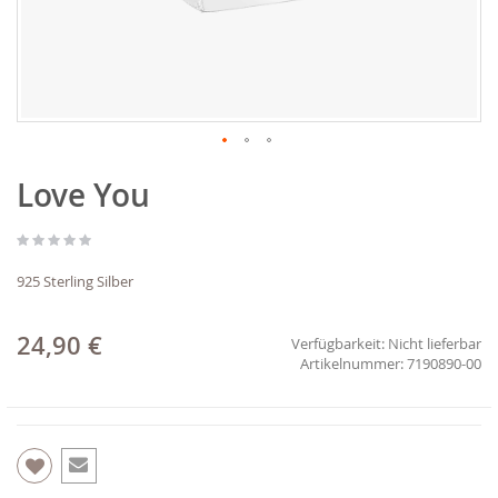
Zum
Love You
Anfang
der
Bildgalerie
springen
925 Sterling Silber
24,90 €
Verfügbarkeit:
Nicht lieferbar
7190890-00