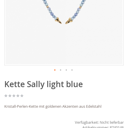
Zum
Kette Sally light blue
Anfang
der
Bildgalerie
springen
Kristall-Perlen-Kette mit goldenen Akzenten aus Edelstahl
Verfügbarkeit:
Nicht lieferbar
8740146