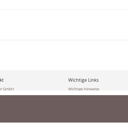
kt
Wichtige Links
er GmbH
Wichtige Hinweise
ppler Str. 10
Häufig gestellte Fragen (FAQ)
erndorf
AGB
ich
Widerrufsbelehrung
Vertrag widerrufen
dekoster.at
Datenschutzerklärung
koster.at
Impressum
Pressecorner
2 109 4280