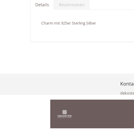
der
Details
Rezensionen
Bildgalerie
springen
Charm mit 925er Sterling Silber
Konta
dekost
Eisenka
9141 Eb
Österre
office@
www.de
+49 322