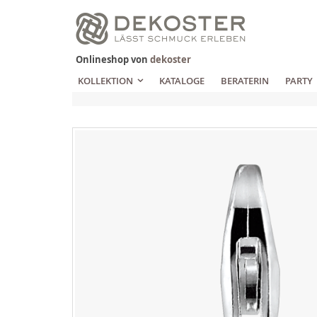
Zum
Inhalt
springen
Onlineshop von
dekoster
KOLLEKTION
KATALOGE
BERATERIN
PARTY
Zum
Ende
der
Bildgalerie
springen