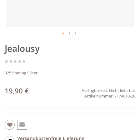
Zum
Jealousy
Anfang
der
Bildgalerie
springen
925 Sterling Silber
19,90 €
Verfügbarkeit:
Nicht lieferbar
7174010-20
Versandkostenfreie Lieferung