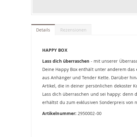
Zum
Anfang
der
Details
Rezensionen
Bildgalerie
springen
HAPPY BOX
Lass dich überraschen
- mit unserer Überras
Deine Happy Box enthält unter anderem das e
aus Anhänger und Tender Kette. Darüber hina
Artikel, die in deiner persönlichen dekoster K
Lass dich überraschen und sei happy: denn d
erhältst du zum exklusiven Sonderpreis von n
Artikelnummer:
2950002-00