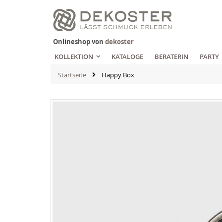
Zum
Inhalt
springen
Onlineshop von
dekoster
KOLLEKTION
KATALOGE
BERATERIN
PARTY
Startseite
Happy Box
Zum
Ende
der
Bildgalerie
springen