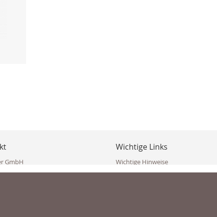
kt
Wichtige Links
er GmbH
Wichtige Hinweise
ppler Str. 10
Häufig gestellte Fragen (FAQ)
erndorf
AGB
ich
Widerrufsbelehrung
Vertrag widerrufen
dekoster.at
Datenschutzerklärung
koster.at
Impressum