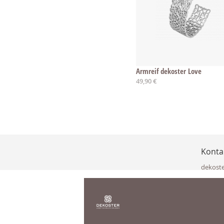
Armreif dekoster Love
49,90 €
Konta
dekost
Eisenka
9141 Eb
Österre
office@
www.de