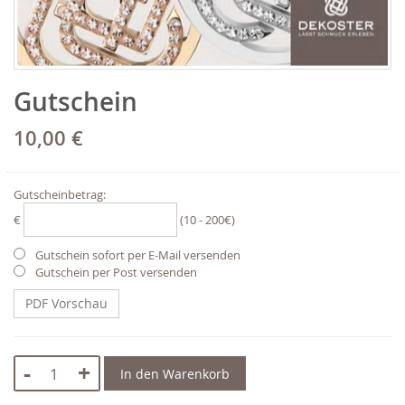
Zum
Gutschein
Anfang
der
Bildgalerie
10,00 €
springen
Gutscheinbetrag:
€
(10 - 200€)
Gutschein sofort per E-Mail versenden
Gutschein per Post versenden
PDF Vorschau
-
+
In den Warenkorb