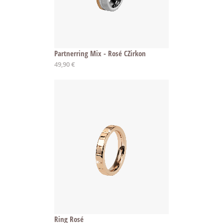
Partnerring Mix - Rosé CZirkon
Ab
49,90 €
Ring Rosé