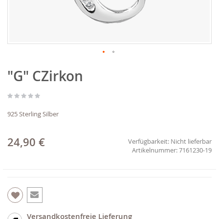
Zum
"G" CZirkon
Anfang
der
Bildgalerie
springen
925 Sterling Silber
24,90 €
Verfügbarkeit:
Nicht lieferbar
7161230-19
Versandkostenfreie Lieferung