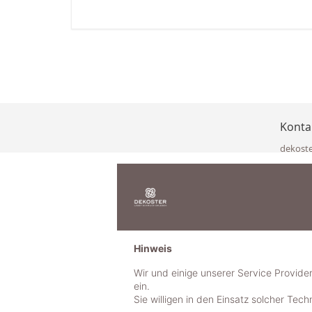
Konta
dekost
Eisenka
9141 Eb
Österre
office@
www.de
+49 322
Hinweis
+43 423
+43 677
Wir und einige unserer Service Provide
ein.
Sie willigen in den Einsatz solcher Tec