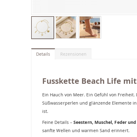
Zum
Anfang
der
Details
Rezensionen
Bildgalerie
springen
Fusskette Beach Life mi
Ein Hauch von Meer. Ein Gefühl von Freiheit
Süßwasserperlen und glänzende Elemente in s
ist.
Feine Details –
Seestern, Muschel, Feder und
sanfte Wellen und warmen Sand erinnert.