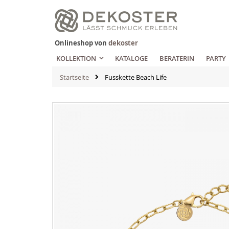
Zum
Inhalt
springen
Onlineshop von
dekoster
KOLLEKTION
KATALOGE
BERATERIN
PARTY
Startseite
Fusskette Beach Life
Zum
Ende
der
Bildgalerie
springen