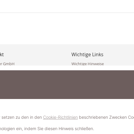
kt
Wichtige Links
er GmbH
Wichtige Hinweise
ppler Str. 10
Häufig gestellte Fragen (FAQ)
erndorf
AGB
ich
Widerrufsbelehrung
Vertrag widerrufen
dekoster.at
Datenschutzerklärung
koster.at
Impressum
Pressecorner
2 109 4280
6 2471
Schmuckerlebnis / Schmuckparty 
 623 47 410 (WhatsApp)
r setzen zu den in den
Cookie-Richtlinien
beschriebenen Zwecken Cook
Schmuck- & Styleguide werden
hnologien ein, indem Sie diesen Hinweis schließen.