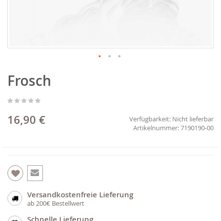
Zum
Frosch
Anfang
der
Bildgalerie
springen
16,90 €
Verfügbarkeit:
Nicht lieferbar
7190190-00
Versandkostenfreie Lieferung
ab 200€ Bestellwert
Schnelle Lieferung