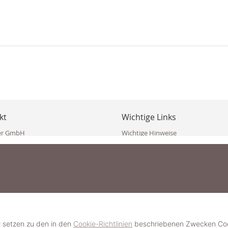
kt
Wichtige Links
er GmbH
Wichtige Hinweise
ppler Str. 10
Häufig gestellte Fragen (FAQ)
erndorf
AGB
ich
Widerrufsbelehrung
Vertrag widerrufen
dekoster.at
Datenschutzerklärung
koster.at
Impressum
Pressecorner
2 109 4280
6 2471
Schmuckerlebnis / Schmuckparty 
 623 47 410 (WhatsApp)
r setzen zu den in den
Cookie-Richtlinien
beschriebenen Zwecken Cook