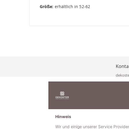
Größe:
erhältlich in 52-62
Konta
dekost
Eisenka
9141 Eb
Österre
office@
www.de
+49 322
Hinweis
+43 423
+43 677
Wir und einige unserer Service Provide