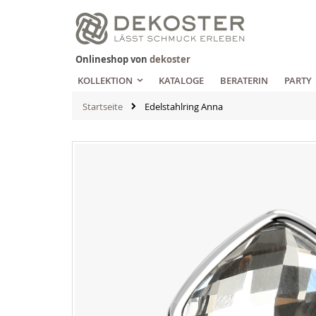
Zum
Inhalt
springen
Onlineshop von
dekoster
KOLLEKTION
KATALOGE
BERATERIN
PARTY
Startseite
Edelstahlring Anna
Zum
Ende
der
Bildgalerie
springen