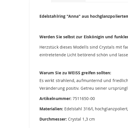
Bildgalerie
springen
Edelstahlring "Anna" aus hochglanzpoliertem
Werden Sie selbst zur Eiskönigin und funkle
Herzstück dieses Modells sind Crystals mit fac
eintretetende Licht betörend schön und lasse
Warum Sie zu WEISS greifen sollten:
Es wirkt strahlend, aufmunternd und friedlich
Veränderung positiv. Getreu seiner ursprüng
Artikelnummer:
7511650-00
Materialien:
Edelstahl 316/l, hochglanzpoliert,
Durchmesser:
Crystal 1,3 cm