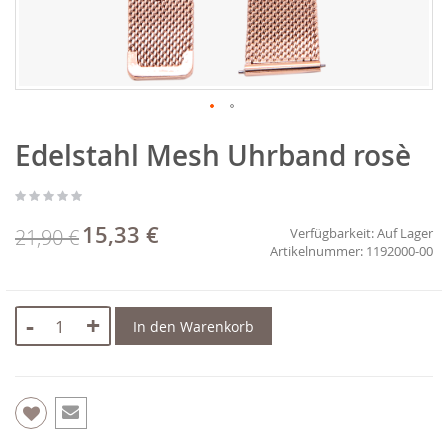
Zum
Edelstahl Mesh Uhrband rosè
Anfang
der
Bildgalerie
springen
15,33 €
Sonderpreis
21,90 €
Verfügbarkeit:
Auf Lager
1192000-00
-
+
In den Warenkorb