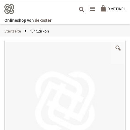
Zum
Cart
Inhalt
0
ARTIKEL
springen
Onlineshop von
dekoster
Startseite
"E" CZirkon
Zum
Ende
der
Bildgalerie
springen