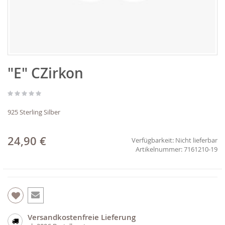
Zum
"E" CZirkon
Anfang
der
Bildgalerie
springen
925 Sterling Silber
24,90 €
Verfügbarkeit:
Nicht lieferbar
7161210-19
Versandkostenfreie Lieferung