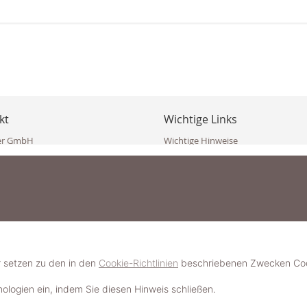
kt
Wichtige Links
er GmbH
Wichtige Hinweise
ppler Str. 10
Häufig gestellte Fragen (FAQ)
erndorf
AGB
ich
Widerrufsbelehrung
Vertrag widerrufen
dekoster.at
Datenschutzerklärung
koster.at
Impressum
Pressecorner
2 109 4280
6 2471
Schmuckerlebnis / Schmuckparty 
 623 47 410 (WhatsApp)
r setzen zu den in den
Cookie-Richtlinien
beschriebenen Zwecken Cook
Schmuck- & Styleguide werden
hnologien ein, indem Sie diesen Hinweis schließen.