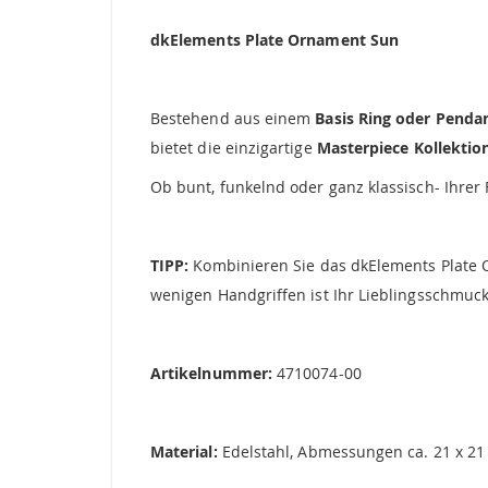
springen
dkElements Plate Ornament Sun
Bestehend aus einem
Basis Ring oder Penda
bietet die einzigartige
Masterpiece Kollekti
Ob bunt, funkelnd oder ganz klassisch- Ihre
TIPP:
Kombinieren Sie das dkElements Plate 
wenigen Handgriffen ist Ihr Lieblingsschmucks
Artikelnummer:
4710074-00
Material:
Edelstahl, Abmessungen ca. 21 x 21 