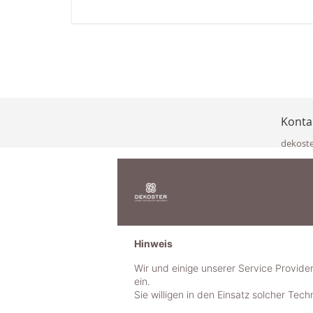
Konta
dekost
Eisenka
9141 Eb
Österre
office@
www.de
+49 322
Hinweis
+43 423
+43 677
Wir und einige unserer Service Provide
ein.
Sie willigen in den Einsatz solcher Tec