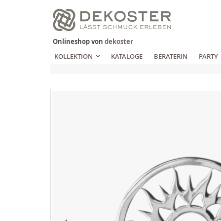
Zum
Inhalt
springen
Onlineshop von
dekoster
KOLLEKTION
KATALOGE
BERATERIN
PARTY
Zum
Ende
der
Bildgalerie
springen