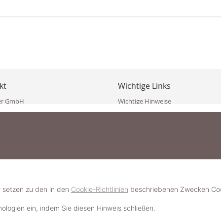
kt
Wichtige Links
er GmbH
Wichtige Hinweise
ppler Str. 10
Häufig gestellte Fragen (FAQ)
erndorf
AGB
ich
Widerrufsbelehrung
Vertrag widerrufen
dekoster.at
Datenschutzerklärung
koster.at
Impressum
Pressecorner
2 109 4280
6 2471
Schmuckerlebnis / Schmuckparty 
 623 47 410 (WhatsApp)
r setzen zu den in den
Cookie-Richtlinien
beschriebenen Zwecken Cook
Schmuck- & Styleguide werden
hnologien ein, indem Sie diesen Hinweis schließen.