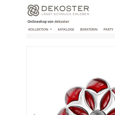
Zum
Inhalt
springen
Onlineshop von
dekoster
KOLLEKTION
KATALOGE
BERATERIN
PARTY
Zum
Ende
der
Bildgalerie
springen