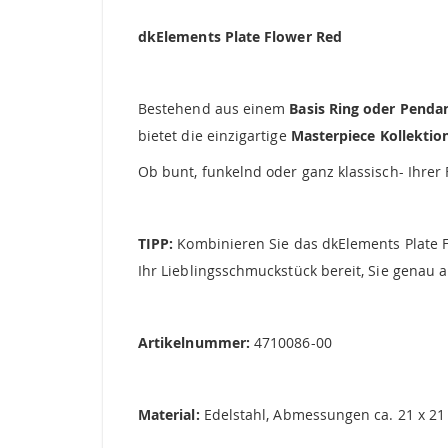
springen
dkElements Plate Flower Red
Bestehend aus einem
Basis Ring oder Penda
bietet die einzigartige
Masterpiece Kollekti
Ob bunt, funkelnd oder ganz klassisch- Ihre
TIPP:
Kombinieren Sie das dkElements Plate 
Ihr Lieblingsschmuckstück bereit, Sie genau a
Artikelnummer:
4710086-00
Material:
Edelstahl, Abmessungen ca. 21 x 21 