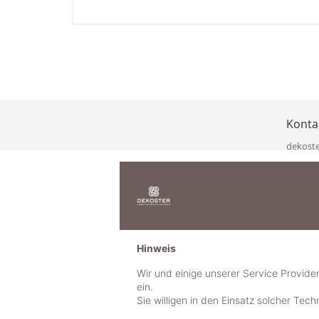
Konta
dekost
Eisenka
9141 Eb
Österre
office@
www.de
+49 322
Hinweis
+43 423
+43 677
Wir und einige unserer Service Provide
ein.
Sie willigen in den Einsatz solcher Tec