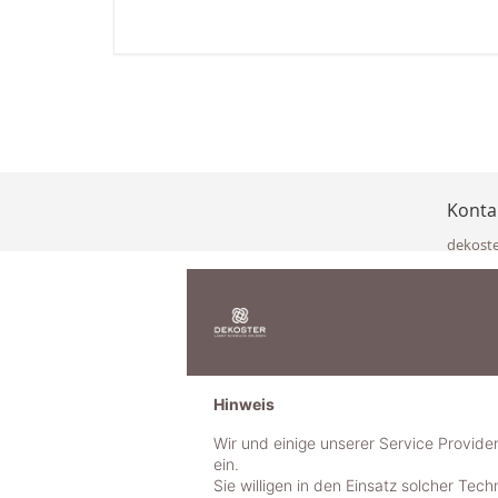
Konta
dekost
Eisenka
9141 Eb
Österre
office@
www.de
+49 322
Hinweis
+43 423
+43 677
Wir und einige unserer Service Provide
ein.
Sie willigen in den Einsatz solcher Tec