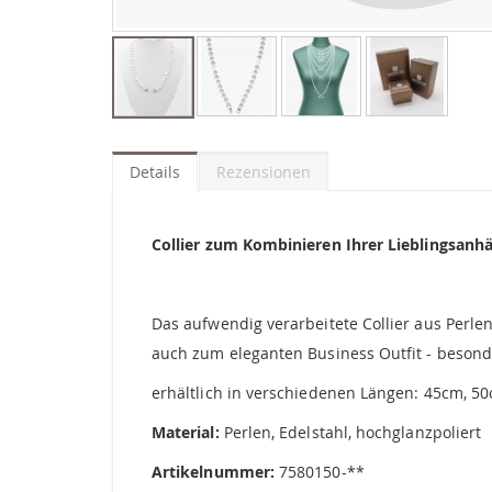
Zum
Anfang
der
Details
Rezensionen
Bildgalerie
springen
Collier zum Kombinieren Ihrer Lieblingsanh
Das aufwendig verarbeitete Collier aus Perle
auch zum eleganten Business Outfit - besond
erhältlich in verschiedenen Längen: 45cm, 5
Material:
Perlen, Edelstahl, hochglanzpoliert
Artikelnummer:
7580150-**