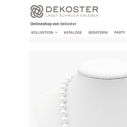
Zum
Inhalt
springen
Onlineshop von
dekoster
KOLLEKTION
KATALOGE
BERATERIN
PARTY
Zum
Ende
der
Bildgalerie
springen