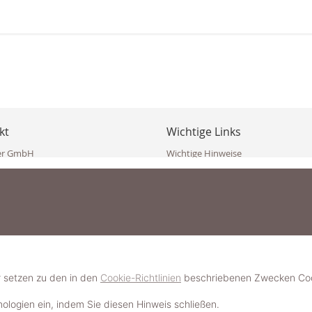
kt
Wichtige Links
er GmbH
Wichtige Hinweise
ppler Str. 10
Häufig gestellte Fragen (FAQ)
erndorf
AGB
ich
Widerrufsbelehrung
Vertrag widerrufen
dekoster.at
Datenschutzerklärung
koster.at
Impressum
Pressecorner
2 109 4280
6 2471
Schmuckerlebnis / Schmuckparty 
 623 47 410 (WhatsApp)
r setzen zu den in den
Cookie-Richtlinien
beschriebenen Zwecken Cook
Schmuck- & Styleguide werden
hnologien ein, indem Sie diesen Hinweis schließen.