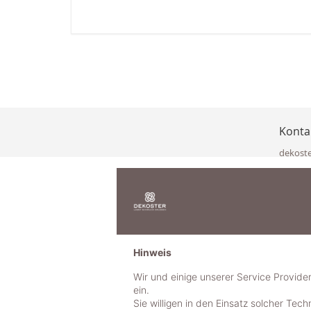
Konta
dekost
Eisenka
9141 Eb
Österre
office@
www.de
+49 322
Hinweis
+43 423
+43 677
Wir und einige unserer Service Provide
ein.
Sie willigen in den Einsatz solcher Tec