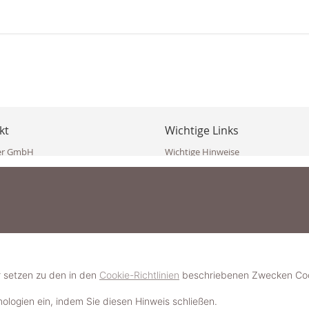
kt
Wichtige Links
er GmbH
Wichtige Hinweise
ppler Str. 10
Häufig gestellte Fragen (FAQ)
erndorf
AGB
ich
Widerrufsbelehrung
Vertrag widerrufen
dekoster.at
Datenschutzerklärung
koster.at
Impressum
Pressecorner
2 109 4280
6 2471
Schmuckerlebnis / Schmuckparty 
 623 47 410 (WhatsApp)
r setzen zu den in den
Cookie-Richtlinien
beschriebenen Zwecken Cook
Schmuck- & Styleguide werden
hnologien ein, indem Sie diesen Hinweis schließen.