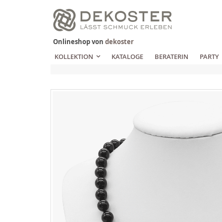
Zum
Inhalt
springen
Onlineshop von
dekoster
KOLLEKTION
KATALOGE
BERATERIN
PARTY
Zum
Ende
der
Bildgalerie
springen