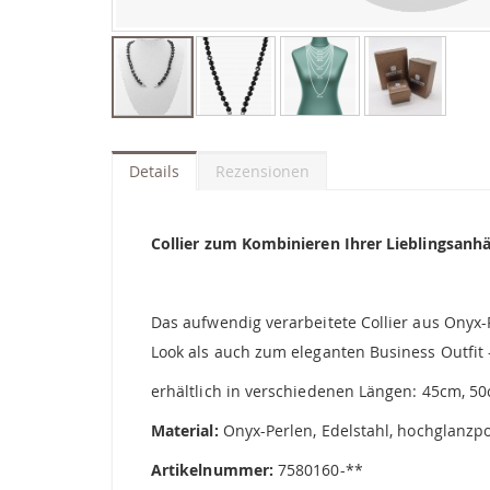
Zum
Anfang
der
Details
Rezensionen
Bildgalerie
springen
Collier zum Kombinieren Ihrer Lieblingsanh
Das aufwendig verarbeitete Collier aus Onyx-
Look als auch zum eleganten Business Outfit
erhältlich in verschiedenen Längen: 45cm, 5
Material:
Onyx-Perlen, Edelstahl, hochglanzpo
Artikelnummer:
7580160-**