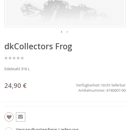
Zum
dkCollectors Frog
Anfang
der
Bildgalerie
springen
Edelstahl 316 L
24,90 €
Verfügbarkeit:
Nicht lieferbar
4740007-00
Versandkostenfreie Lieferung