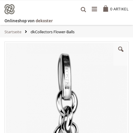
Zum
Cart
Inhalt
0
ARTIKEL
springen
Onlineshop von
dekoster
Startseite
dkCollectors Flower-Balls
Zum
Ende
der
Bildgalerie
springen