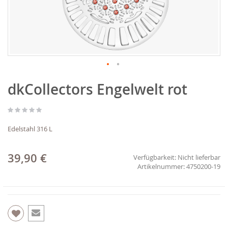
Zum
dkCollectors Engelwelt rot
Anfang
der
Bildgalerie
springen
Edelstahl 316 L
39,90 €
Verfügbarkeit:
Nicht lieferbar
4750200-19