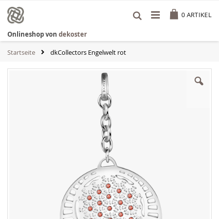
Zum
Cart
Inhalt
0
ARTIKEL
springen
Onlineshop von
dekoster
Startseite
dkCollectors Engelwelt rot
Zum
Ende
der
Bildgalerie
springen