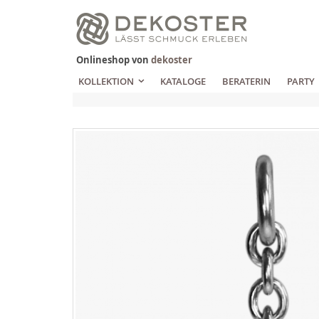
Zum
Inhalt
springen
Onlineshop von
dekoster
KOLLEKTION
KATALOGE
BERATERIN
PARTY
Zum
Ende
der
Bildgalerie
springen