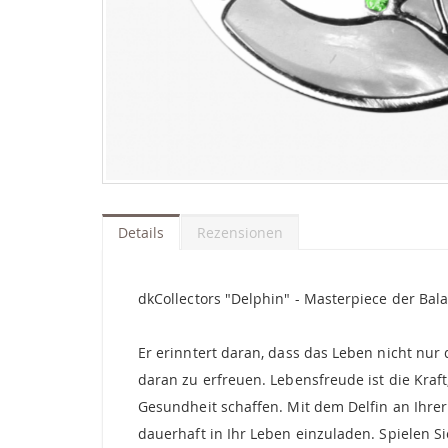
Zum
Anfang
der
Details
Rezensionen
Bildgalerie
springen
dkCollectors "Delphin" - Masterpiece der Bal
Er erinntert daran, dass das Leben nicht nur
daran zu erfreuen. Lebensfreude ist die Kraft,
Gesundheit schaffen. Mit dem Delfin an Ihre
dauerhaft in Ihr Leben einzuladen. Spielen S