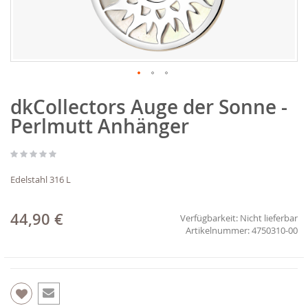
Zum
dkCollectors Auge der Sonne -
Anfang
der
Perlmutt Anhänger
Bildgalerie
springen
Edelstahl 316 L
44,90 €
Verfügbarkeit:
Nicht lieferbar
4750310-00