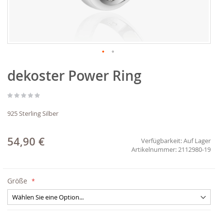
Zum
dekoster Power Ring
Anfang
der
Bildgalerie
springen
925 Sterling Silber
54,90 €
Verfügbarkeit:
Auf Lager
2112980-19
Größe