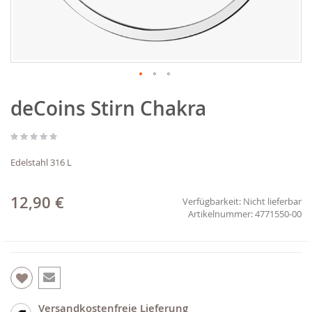
Zum
deCoins Stirn Chakra
Anfang
der
Bildgalerie
springen
Edelstahl 316 L
12,90 €
Verfügbarkeit:
Nicht lieferbar
4771550-00
Versandkostenfreie Lieferung