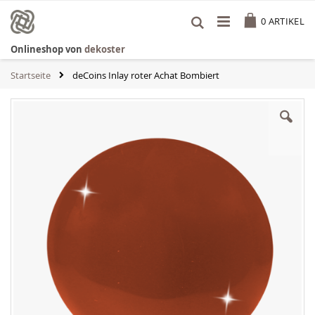
Zum
Cart
Inhalt
0
ARTIKEL
springen
Onlineshop von
dekoster
Startseite
deCoins Inlay roter Achat Bombiert
Zum
Ende
der
Bildgalerie
springen