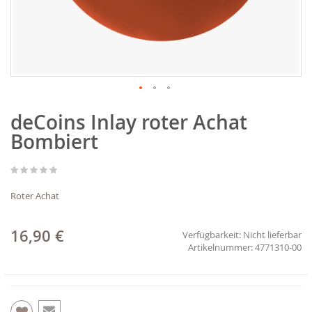
Zum
deCoins Inlay roter Achat
Anfang
der
Bombiert
Bildgalerie
springen
Roter Achat
16,90 €
Verfügbarkeit:
Nicht lieferbar
4771310-00