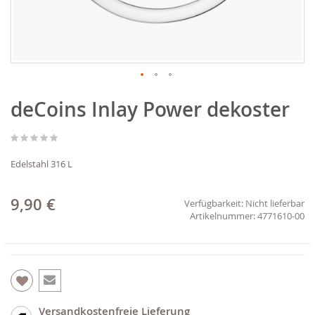
Zum
deCoins Inlay Power dekoster
Anfang
der
Bildgalerie
springen
Edelstahl 316 L
9,90 €
Verfügbarkeit:
Nicht lieferbar
4771610-00
Versandkostenfreie Lieferung