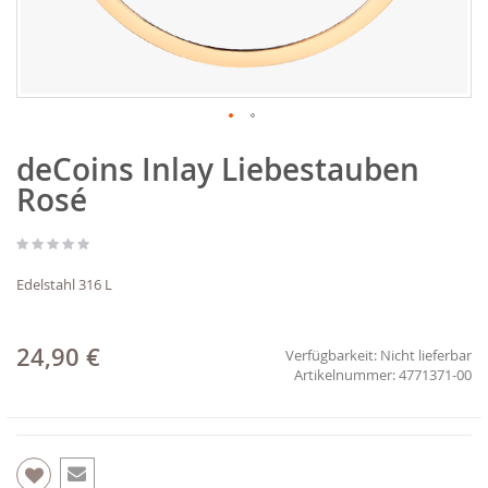
Zum
deCoins Inlay Liebestauben
Anfang
der
Rosé
Bildgalerie
springen
Edelstahl 316 L
24,90 €
Verfügbarkeit:
Nicht lieferbar
4771371-00