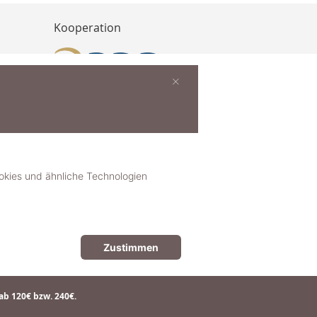
Kooperation
×
buchen
ies und ähnliche Technologien
Zustimmen
© 2018-2025 dekoster GmbH
ab 120€ bzw. 240€.