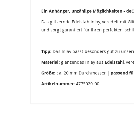
springen
Ein Anhänger, unzählige Möglichkeiten - deCo
Das glitzernde Edelstahlinlay, veredelt mit G
und sorgt garantiert für Ihren perfekten, schil
Tipp:
Das Inlay passt besonders gut zu unse
Material:
glänzendes Inlay aus
Edelstahl
, ver
Größe:
ca. 20 mm Durchmesser |
passend fü
Artikelnummer:
4775020-00