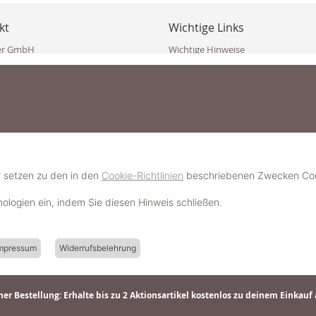
kt
Wichtige Links
er GmbH
Wichtige Hinweise
ppler Str. 10
Häufig gestellte Fragen (FAQ)
erndorf
AGB
ich
Widerrufsbelehrung
Vertrag widerrufen
dekoster.at
Datenschutzerklärung
koster.at
Impressum
Pressecorner
2 109 4280
6 2471
Schmuckerlebnis / Schmuckparty 
 623 47 410 (WhatsApp)
r setzen zu den in den
Cookie-Richtlinien
beschriebenen Zwecken Cook
Schmuck- & Styleguide werden
hnologien ein, indem Sie diesen Hinweis schließen.
mpressum
Widerrufsbelehrung
er Bestellung: Erhalte bis zu 2 Aktionsartikel kostenlos zu deinem Einkauf 