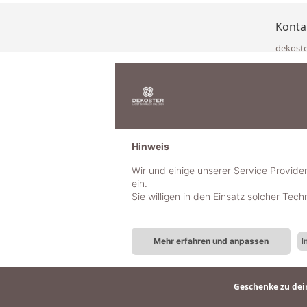
Konta
dekost
Eisenka
9141 Eb
Österre
office@
www.de
+49 322
Hinweis
+43 423
+43 677
Wir und einige unserer Service Provide
ein.
Sie willigen in den Einsatz solcher Tec
Mehr erfahren und anpassen
I
Geschenke zu dein