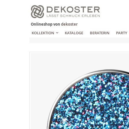
Zum
Inhalt
springen
Onlineshop von
dekoster
KOLLEKTION
KATALOGE
BERATERIN
PARTY
Zum
Ende
der
Bildgalerie
springen