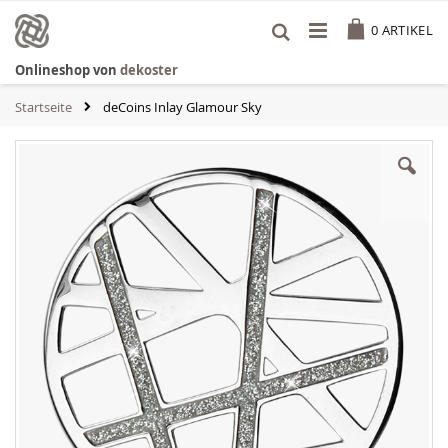
Zum
Cart
Inhalt
0
ARTIKEL
springen
Onlineshop von
dekoster
Startseite
deCoins Inlay Glamour Sky
Zum
Ende
der
Bildgalerie
springen