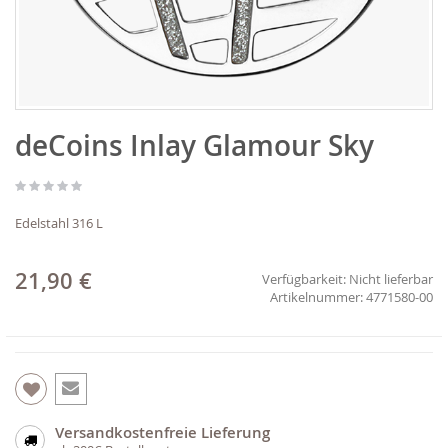
Zum
deCoins Inlay Glamour Sky
Anfang
der
Bildgalerie
springen
Edelstahl 316 L
21,90 €
Verfügbarkeit:
Nicht lieferbar
4771580-00
Versandkostenfreie Lieferung