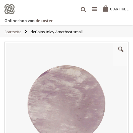
Zum
Cart
Inhalt
0
ARTIKEL
springen
Onlineshop von
dekoster
Startseite
deCoins Inlay Amethyst small
Zum
Ende
der
Bildgalerie
springen