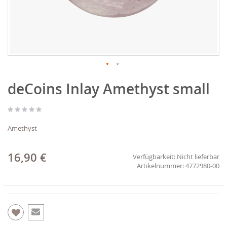
Zum
deCoins Inlay Amethyst small
Anfang
der
Bildgalerie
springen
Amethyst
16,90 €
Verfügbarkeit:
Nicht lieferbar
4772980-00