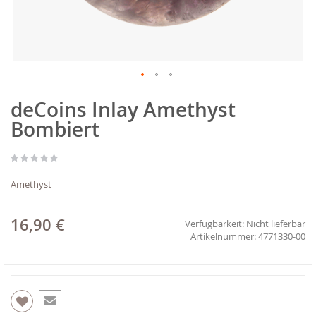
Zum
deCoins Inlay Amethyst
Anfang
der
Bombiert
Bildgalerie
springen
Amethyst
16,90 €
Verfügbarkeit:
Nicht lieferbar
4771330-00