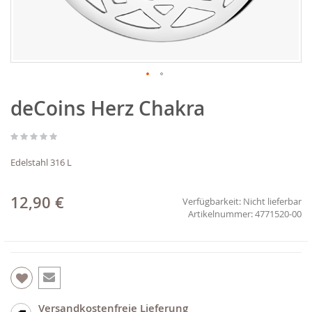
Zum
deCoins Herz Chakra
Anfang
der
Bildgalerie
springen
Edelstahl 316 L
12,90 €
Verfügbarkeit:
Nicht lieferbar
4771520-00
Versandkostenfreie Lieferung