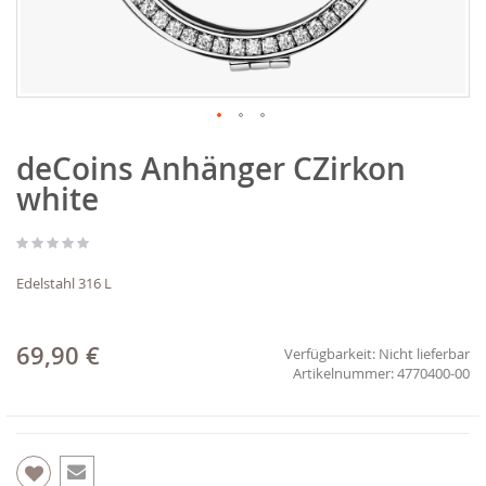
Zum
deCoins Anhänger CZirkon
Anfang
der
white
Bildgalerie
springen
Edelstahl 316 L
69,90 €
Verfügbarkeit:
Nicht lieferbar
4770400-00