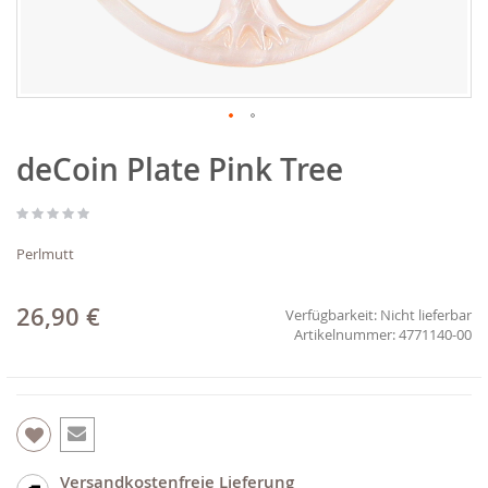
Zum
deCoin Plate Pink Tree
Anfang
der
Bildgalerie
springen
Perlmutt
26,90 €
Verfügbarkeit:
Nicht lieferbar
4771140-00
Versandkostenfreie Lieferung